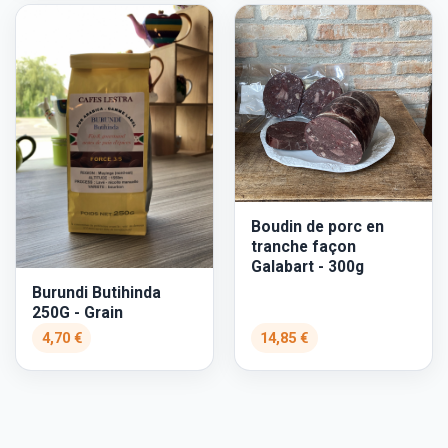
Boudin de porc en
tranche façon
Galabart - 300g
Burundi Butihinda
250G - Grain
4,70 €
14,85 €