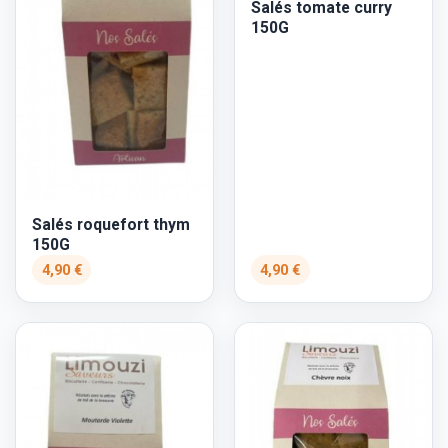
Salés tomate curry
150G
Salés roquefort thym
150G
4,90 €
4,90 €