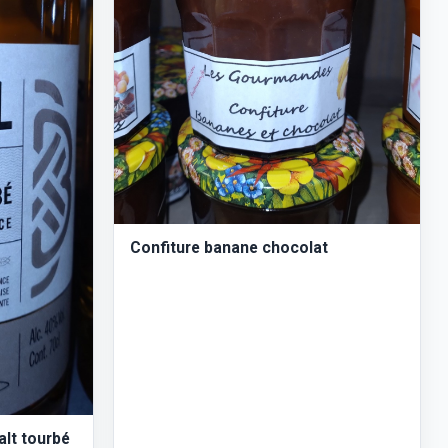
Confiture banane chocolat
lt tourbé