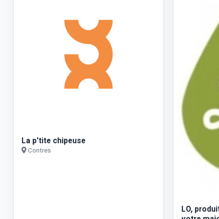
La p'tite chipeuse
Contres
LO, produ
votre maio