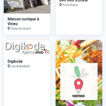
Des vins d'Envie
Pontcharra
Maison rustique à
Virieu
Virieu-le-Grand
Digikode
Les Avenières